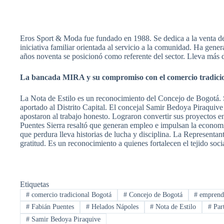
Eros Sport & Moda fue fundado en 1988. Se dedica a la venta de
iniciativa familiar orientada al servicio a la comunidad. Ha gen
años noventa se posicionó como referente del sector. Lleva más d
La bancada MIRA y su compromiso con el comercio tradici
La Nota de Estilo es un reconocimiento del Concejo de Bogotá. 
aportado al Distrito Capital. El concejal Samir Bedoya Piraquive 
apostaron al trabajo honesto. Lograron convertir sus proyectos e
Puentes Sierra resaltó que generan empleo e impulsan la econom
que perdura lleva historias de lucha y disciplina. La Representa
gratitud. Es un reconocimiento a quienes fortalecen el tejido soci
Etiquetas
#
comercio tradicional Bogotá
#
Concejo de Bogotá
#
emprendi
#
Fabián Puentes
#
Helados Nápoles
#
Nota de Estilo
#
Par
#
Samir Bedoya Piraquive