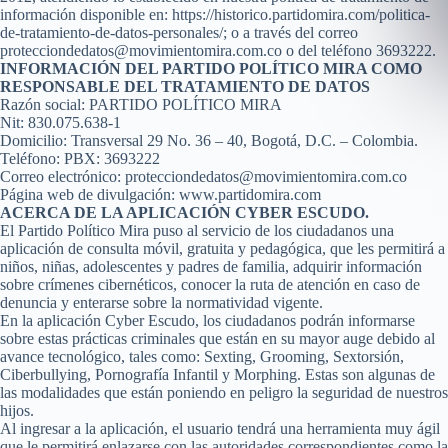
información disponible en: https://historico.partidomira.com/politica-
de-tratamiento-de-datos-personales/; o a través del correo
protecciondedatos@movimientomira.com.co o del teléfono 3693222.
INFORMACIÓN DEL PARTIDO POLÍTICO MIRA COMO
RESPONSABLE DEL TRATAMIENTO DE DATOS
Razón social: PARTIDO POLÍTICO MIRA
Nit: 830.075.638-1
Domicilio: Transversal 29 No. 36 – 40, Bogotá, D.C. – Colombia.
Teléfono: PBX: 3693222
Correo electrónico: protecciondedatos@movimientomira.com.co
Página web de divulgación: www.partidomira.com
ACERCA DE LA APLICACIÓN CYBER ESCUDO.
El Partido Político Mira puso al servicio de los ciudadanos una
aplicación de consulta móvil, gratuita y pedagógica, que les permitirá a
niños, niñas, adolescentes y padres de familia, adquirir información
sobre crímenes cibernéticos, conocer la ruta de atención en caso de
denuncia y enterarse sobre la normatividad vigente.
En la aplicación Cyber Escudo, los ciudadanos podrán informarse
sobre estas prácticas criminales que están en su mayor auge debido al
avance tecnológico, tales como: Sexting, Grooming, Sextorsión,
Ciberbullying, Pornografía Infantil y Morphing. Estas son algunas de
las modalidades que están poniendo en peligro la seguridad de nuestros
hijos.
Al ingresar a la aplicación, el usuario tendrá una herramienta muy ágil
que le permitirá enlazarse con las autoridades correspondientes como la